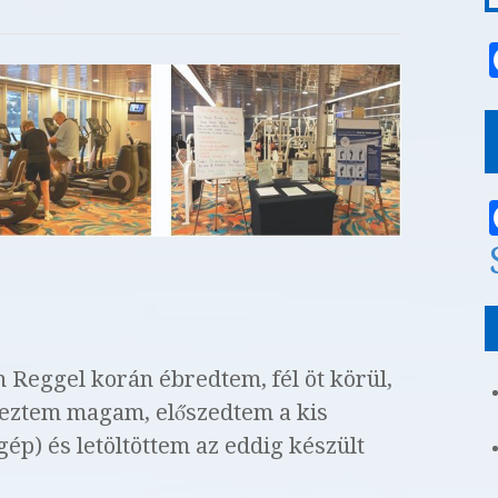
n Reggel korán ébredtem, fél öt körül,
reztem magam, előszedtem a kis
ép) és letöltöttem az eddig készült