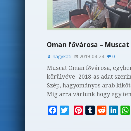
Oman fővárosa – Muscat
nagykati
2019-04-24
0
Muscat Oman fővárosa, egyben 
körülvéve. 2018-as adat szerint
Szép, hagyományos arab kiköt
Míg arra vártunk hogy egy te
F
T
Pi
T
R
Li
a
w
n
u
e
n
c
it
te
m
d
k