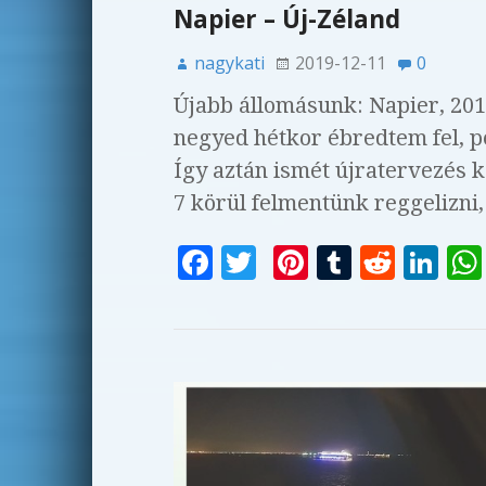
Napier – Új-Zéland
nagykati
2019-12-11
0
Újabb állomásunk: Napier, 2012.
negyed hétkor ébredtem fel, 
Így aztán ismét újratervezés k
7 körül felmentünk reggelizni
F
T
Pi
T
R
Li
a
w
n
u
e
n
c
it
te
m
d
k
e
te
r
bl
di
e
b
r
es
r
t
dI
o
t
n
o