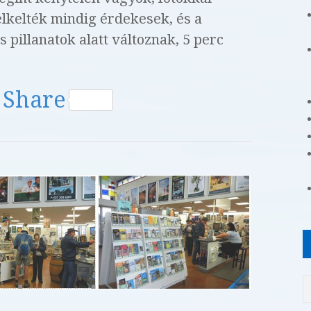
elkelték mindig érdekesek, és a
 pillanatok alatt változnak, 5 perc
W
Share
h
at
s
A
p
p