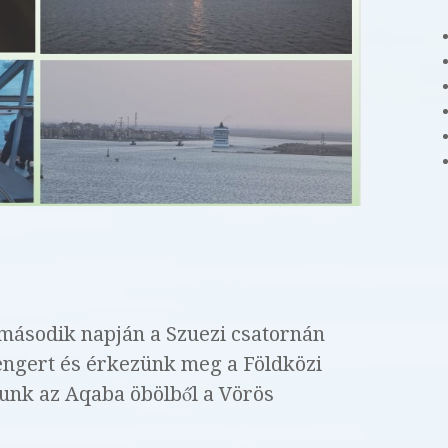
második napján a Szuezi csatornán
tengert és érkezünk meg a Földközi
tunk az Aqaba öbölből a Vörös