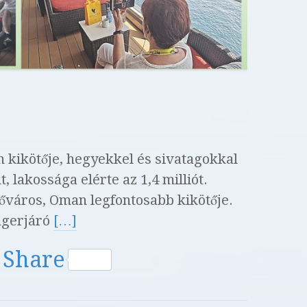
kikötője, hegyekkel és sivatagokkal
, lakossága elérte az 1,4 milliót.
őváros, Oman legfontosabb kikötője.
ngerjáró
[…]
W
Share
h
at