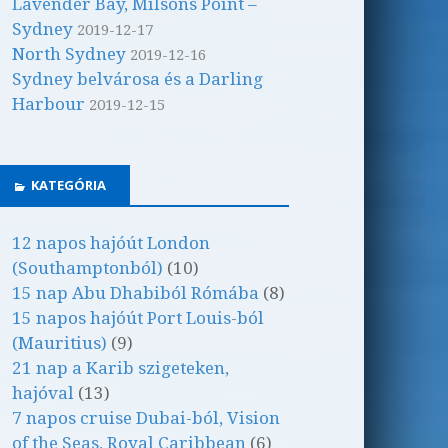
Lavender Bay, Milsons Point –
Sydney
2019-12-17
North Sydney
2019-12-16
Sydney belvárosa és a Darling
Harbour
2019-12-15
KATEGÓRIA
12 napos hajóút London
(Southamptonból)
(10)
15 nap Abu Dhabiból Rómába
(8)
15 napos hajóút Port Louis-ból
(Mauritius)
(9)
21 nap a Karib szigeteken,
hajóval
(13)
7 napos cruise Dubai-ból, Vision
of the Seas, Royal Caribbean
(6)