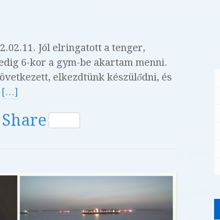
02.11. Jól elringatott a tenger,
pedig 6-kor a gym-be akartam menni.
övetkezett, elkezdtünk készülődni, és
,
[…]
W
Share
h
at
s
A
p
p