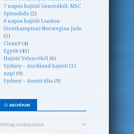
7 napos hajóút Genovából, MSC
Splendida
(2)
8 napos hajóút London
(Southampton) Norwegian Jade
(5)
Clean9
(4)
Egyéb
(45)
Hajóút Velencéből
(6)
Sydney – Auckland hajóút (15
nap)
(9)
Sydney – Ausztrália
(9)
ARCHÍVUM