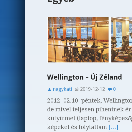
Wellington – Új Zéland
nagykati
2019-12-12
0
2012. 02.10. péntek, Wellingto
de mivel teljesen pihentnek é
kütyüimet (laptop, fényképezőg
képeket és folytattam
[…]