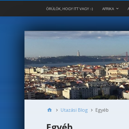
ÖRÜLÖK, HOGY ITT VAGY :-)
AFRIKA
Utazási Blog
Egyéb
Egyéb