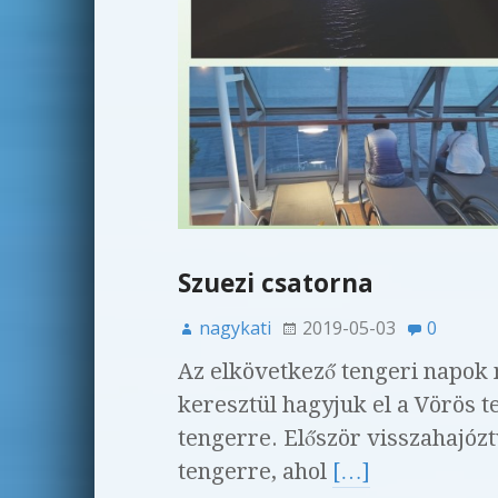
k
Szuezi csatorna
nagykati
2019-05-03
0
Az elkövetkező tengeri napok 
keresztül hagyjuk el a Vörös 
tengerre. Először visszahajóz
tengerre, ahol
[…]