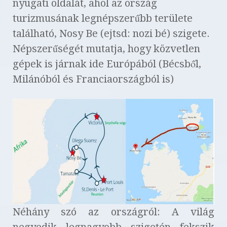
nyugati oldalát, ahol az ország
turizmusának legnépszerűbb területe
található, Nosy Be (ejtsd: nozi bé) szigete.
Népszerűségét mutatja, hogy közvetlen
gépek is járnak ide Európából (Bécsből,
Milánóból és Franciaországból is)
Néhány szó az országról: A világ
negyedik legnagyobb szigetén fekszik