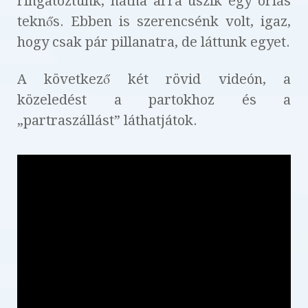
ringatóztunk, hátha arra úszik egy óriás
teknős. Ebben is szerencsénk volt, igaz,
hogy csak pár pillanatra, de láttunk egyet.
A következő két rövid videón, a
közeledést a partokhoz és a
„partraszállást” láthatjátok.