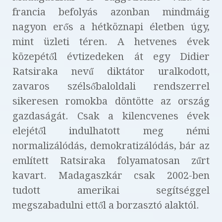
francia befolyás azonban mindmáig
nagyon erős a hétköznapi életben úgy,
mint üzleti téren. A hetvenes évek
közepétől évtizedeken át egy Didier
Ratsiraka nevű diktátor uralkodott,
zavaros szélsőbaloldali rendszerrel
sikeresen romokba döntötte az ország
gazdaságát. Csak a kilencvenes évek
elejétől indulhatott meg némi
normalizálódás, demokratizálódás, bár az
említett Ratsiraka folyamatosan zűrt
kavart. Madagaszkár csak 2002-ben
tudott amerikai segítséggel
megszabadulni ettől a borzasztó alaktól.