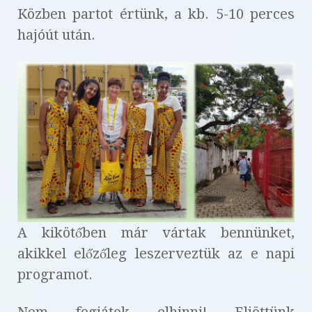
Közben partot értünk, a kb. 5-10 perces
hajóút után.
A kikötőben már vártak bennünket,
akikkel előzőleg leszerveztük az e napi
programot.
Nem fogjátok elhinni! Eljöttünk