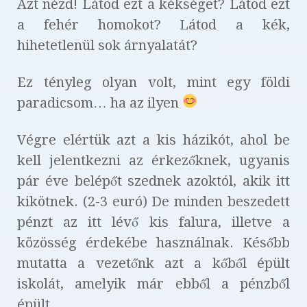
Azt nézd! Látod ezt a kékséget? Látod ezt
a fehér homokot? Látod a kék,
hihetetlenül sok árnyalatát?
Ez tényleg olyan volt, mint egy földi
paradicsom… ha az ilyen
Végre elértük azt a kis házikót, ahol be
kell jelentkezni az érkezőknek, ugyanis
pár éve belépőt szednek azoktól, akik itt
kikötnek. (2-3 euró) De minden beszedett
pénzt az itt lévő kis falura, illetve a
közösség érdekébe használnak. Később
mutatta a vezetőnk azt a kőből épült
iskolát, amelyik már ebből a pénzből
épült.