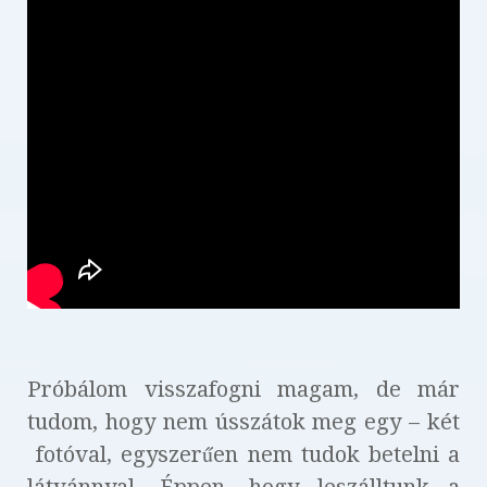
Próbálom visszafogni magam, de már
tudom, hogy nem ússzátok meg egy – két
fotóval, egyszerűen nem tudok betelni a
látvánnyal. Éppen, hogy leszálltunk a