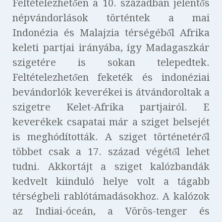
Feltételezhetően a 10. században jelentős
népvándorlások történtek a mai
Indonézia és Malajzia térségéből Afrika
keleti partjai irányába, így Madagaszkár
szigetére is sokan telepedtek.
Feltételezhetően feketék és indonéziai
bevándorlók keverékei is átvándoroltak a
szigetre Kelet-Afrika partjairól. E
keverékek csapatai már a sziget belsejét
is meghódították. A sziget történetéről
többet csak a 17. század végétől lehet
tudni. Akkortájt a sziget kalózbandák
kedvelt kiinduló helye volt a tágabb
térségbeli rablótámadásokhoz. A kalózok
az Indiai-óceán, a Vörös-tenger és