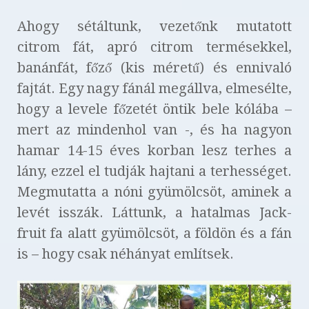
Ahogy sétáltunk, vezetőnk mutatott
citrom fát, apró citrom termésekkel,
banánfát, főző (kis méretű) és ennivaló
fajtát. Egy nagy fánál megállva, elmesélte,
hogy a levele főzetét öntik bele kólába –
mert az mindenhol van -, és ha nagyon
hamar 14-15 éves korban lesz terhes a
lány, ezzel el tudják hajtani a terhességet.
Megmutatta a nóni gyümölcsöt, aminek a
levét isszák. Láttunk, a hatalmas Jack-
fruit fa alatt gyümölcsöt, a földön és a fán
is – hogy csak néhányat említsek.