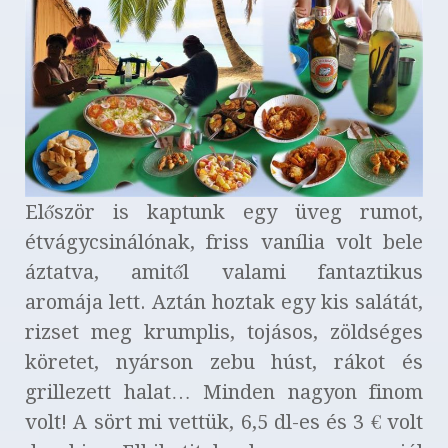
Először is kaptunk egy üveg rumot,
étvágycsinálónak, friss vanília volt bele
áztatva, amitől valami fantaztikus
aromája lett. Aztán hoztak egy kis salátát,
rizset meg krumplis, tojásos, zöldséges
köretet, nyárson zebu húst, rákot és
grillezett halat… Minden nagyon finom
volt! A sört mi vettük, 6,5 dl-es és 3 € volt