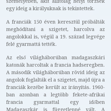
személyében, akit állítólag helyi törzsek
egy ideig a királyuknak is tekintettek.
A franciák 150 éven keresztül próbálták
meghódítani a szigetet, harcolva az
angolokkal is, végül a 19. század legvége
felé gyarmattá tették.
Az első világháborúban madagaszkári
katonák harcoltak a francia hadseregben.
A második világháborúban rövid ideig az
angolok foglalták el a szigetet, majd újra a
franciák kezébe került az irányítás. 1960-
ban azonban a legtöbb fekete-afrikai
francia gyarmattal egy időben
Madagaszkár is függetlenné vált. A