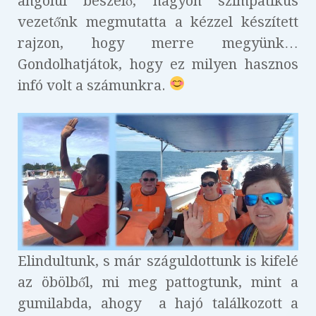
angolul beszélő, nagyon szimpatikus
vezetőnk megmutatta a kézzel készített
rajzon, hogy merre megyünk…
Gondolhatjátok, hogy ez milyen hasznos
infó volt a számunkra.
Elindultunk, s már száguldottunk is kifelé
az öbölből, mi meg pattogtunk, mint a
gumilabda, ahogy a hajó találkozott a