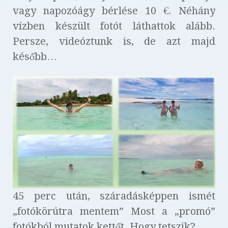
vagy napozóágy bérlése 10 €. Néhány
vízben készült fotót láthattok alább.
Persze, videóztunk is, de azt majd
később…
45 perc után, száradásképpen ismét
„fotókörútra mentem” Most a „promó”
fotókból mutatok kettőt. Hogy tetszik?