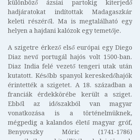
különböző ázsiai partokig kiterjedő
hadjáratokat indítottak Madagaszkár
keleti részéről. Ma is megtalálható egy
helyen a hajdani kalózok egy temetője.
A szigetre érkező első európai egy Diego
Diaz nevű portugál hajós volt 1500-ban.
Diaz India felé vezető tengeri utak után
kutatott. Később spanyol kereskedőhajók
érintették a szigetet. A 18. században a
franciák érdekkörébe került a sziget.
Ebből az időszakból van magyar
vonatkozása is a történelmüknek,
mégpedig a kalandos életű magyar gróf,
Benyovszky Móric (1741-1786)