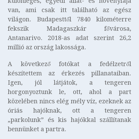
különleges, egyedi állat- és növényfaja
van, ami csak itt található az egész
világon. Budapesttől 7840 kilométerre
fekszik Madagaszkár fővárosa,
Antanarivo. 2018-as adat szerint 26,2
millió az ország lakossága.
A következő fotókat a fedélzetről
készítettem az érkezés pillanataiban.
Igen, jól látjátok, a tengeren
horgonyoztunk le, ott, ahol a part
közelében nincs elég mély víz, ezeknek az
óriás hajóknak, ott a tengeren
„parkolunk” és kis hajókkal szállítanak
bennünket a partra.