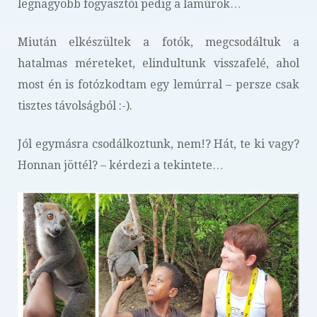
legnagyobb fogyasztói pedig a lamúrok…
Miután elkészültek a fotók, megcsodáltuk a
hatalmas méreteket, elindultunk visszafelé, ahol
most én is fotózkodtam egy lemúrral – persze csak
tisztes távolságból :-).
Jól egymásra csodálkoztunk, nem!? Hát, te ki vagy?
Honnan jöttél? – kérdezi a tekintete…