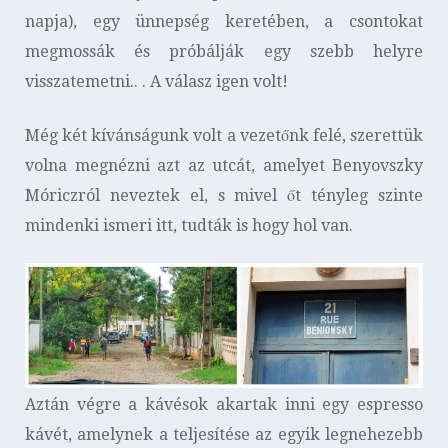
napja), egy ünnepség keretében, a csontokat
megmossák és próbálják egy szebb helyre
visszatemetni.. . A válasz igen volt!
Még két kívánságunk volt a vezetőnk felé, szerettük
volna megnézni azt az utcát, amelyet Benyovszky
Móriczról neveztek el, s mivel őt tényleg szinte
mindenki ismeri itt, tudták is hogy hol van.
Aztán végre a kávésok akartak inni egy espresso
kávét, amelynek a teljesítése az egyik legnehezebb