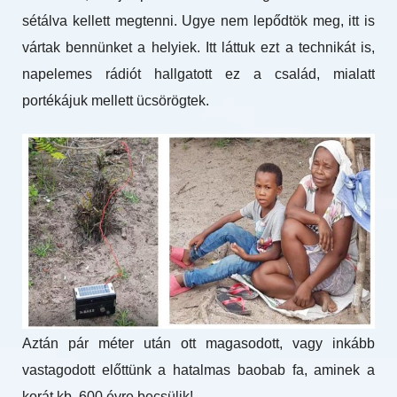
sétálva kellett megtenni. Ugye nem lepődtök meg, itt is
vártak bennünket a helyiek. Itt láttuk ezt a technikát is,
napelemes rádiót hallgatott ez a család, mialatt
portékájuk mellett ücsörögtek.
Aztán pár méter után ott magasodott, vagy inkább
vastagodott előttünk a hatalmas baobab fa, aminek a
korát kb. 600 évre becsülik!