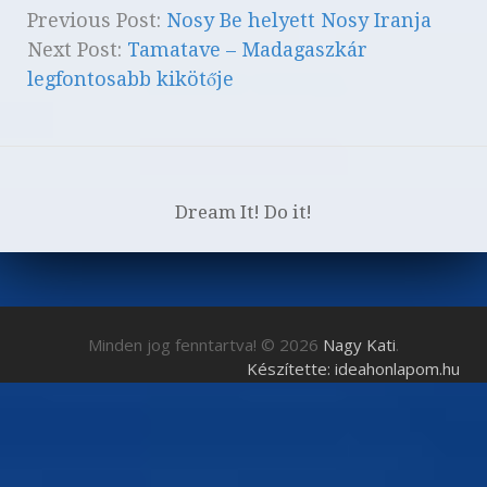
Previous Post:
Nosy Be helyett Nosy Iranja
Next Post:
Tamatave – Madagaszkár
legfontosabb kikötője
Dream It! Do it!
Minden jog fenntartva! © 2026
Nagy Kati
.
Készítette: ideahonlapom.hu