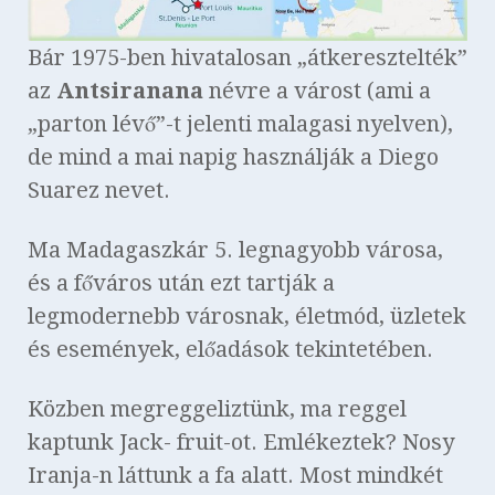
Bár 1975-ben hivatalosan „átkeresztelték”
az
Antsiranana
névre a várost (ami a
„parton lévő”-t jelenti malagasi nyelven),
de mind a mai napig használják a Diego
Suarez nevet.
Ma Madagaszkár 5. legnagyobb városa,
és a főváros után ezt tartják a
legmodernebb városnak, életmód, üzletek
és események, előadások tekintetében.
Közben megreggeliztünk, ma reggel
kaptunk Jack- fruit-ot. Emlékeztek? Nosy
Iranja-n láttunk a fa alatt. Most mindkét