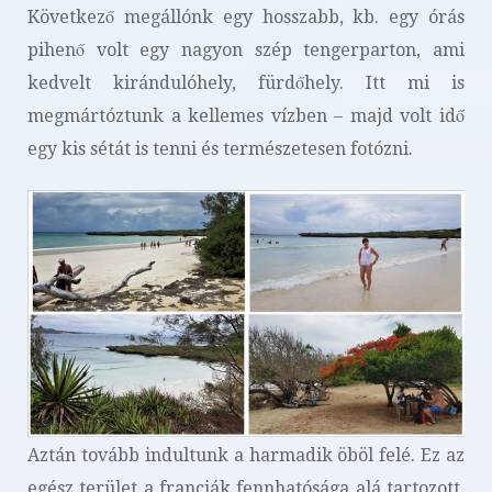
Következő megállónk egy hosszabb, kb. egy órás
pihenő volt egy nagyon szép tengerparton, ami
kedvelt kirándulóhely, fürdőhely. Itt mi is
megmártóztunk a kellemes vízben – majd volt idő
egy kis sétát is tenni és természetesen fotózni.
Aztán tovább indultunk a harmadik öböl felé. Ez az
egész terület a franciák fennhatósága alá tartozott,