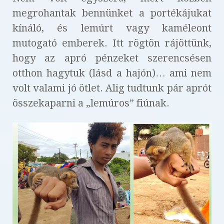
megrohantak bennünket a portékájukat
kínáló, és lemúrt vagy kaméleont
mutogató emberek. Itt rögtön rájöttünk,
hogy az apró pénzeket szerencsésen
otthon hagytuk (lásd a hajón)… ami nem
volt valami jó ötlet. Alig tudtunk pár aprót
összekaparni a „lemúros” fiúnak.