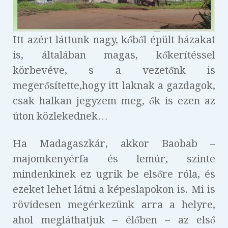
Itt azért láttunk nagy, kőből épült házakat
is, általában magas, kőkerítéssel
körbevéve, s a vezetőnk is
megerősítette,hogy itt laknak a gazdagok,
csak halkan jegyzem meg, ők is ezen az
úton közlekednek…
Ha Madagaszkár, akkor Baobab –
majomkenyérfa és lemúr, szinte
mindenkinek ez ugrik be elsőre róla, és
ezeket lehet látni a képeslapokon is. Mi is
rövidesen megérkezünk arra a helyre,
ahol megláthatjuk – élőben – az első