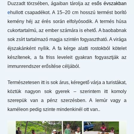
Duzzadt törzsében, ágaiban tárolja az e
sős évszakban
e
hullott csapadékot. A 15–20 cm hosszú termést borító
kemény héj az érés során elfolyósodik. A termés húsa
cukortartalmú, az ember számára is ehető. A baobabnak
sok zsírt tartalmazó magja szintén fogyasztható. A virága
éjszakánként nyílik. A fa kérge alatti rostokból kötelet
készítenek, a fa friss leveleit gyakran fogyasztják az
immunrendszer erősítése céljából.
Természetesen itt is sok árus, kéregető várja a turistákat,
köztük nagyon sok gyerek – szerintem itt komoly
szerepük van a pénz szerzésben. A lemúr vagy a
kaméleon pedig szinte mindenkinél ott van..