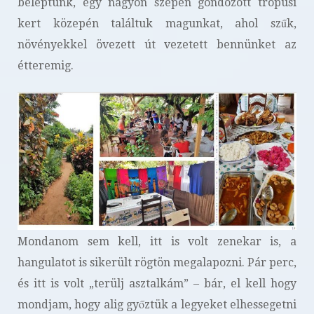
beléptünk, egy nagyon szépen gondozott trópusi
kert közepén találtuk magunkat, ahol szűk,
növényekkel övezett út vezetett bennünket az
étteremig.
Mondanom sem kell, itt is volt zenekar is, a
hangulatot is sikerült rögtön megalapozni. Pár perc,
és itt is volt „terülj asztalkám” – bár, el kell hogy
mondjam, hogy alig győztük a legyeket elhessegetni