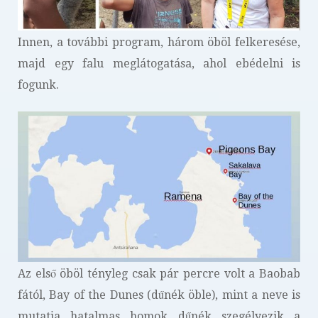
Innen, a további program, három öböl felkeresése,
majd egy falu meglátogatása, ahol ebédelni is
fogunk.
Az első öböl tényleg csak pár percre volt a Baobab
fától, Bay of the Dunes (dűnék öble), mint a neve is
mutatja hatalmas homok dűnék szegélyezik a