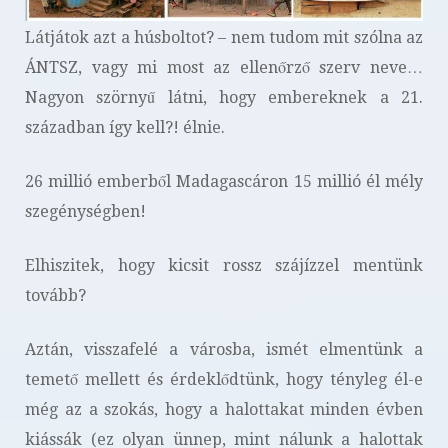
Látjátok azt a húsboltot? – nem tudom mit szólna az
ÁNTSZ, vagy mi most az ellenőrző szerv neve…
Nagyon szörnyű látni, hogy embereknek a 21.
században így kell?! élnie.
26 millió emberből Madagascáron 15 millió él mély
szegénységben!
Elhiszitek, hogy kicsit rossz szájízzel mentünk
tovább?
Aztán, visszafelé a városba, ismét elmentünk a
temető mellett és érdeklődtünk, hogy tényleg él-e
még az a szokás, hogy a halottakat minden évben
kiássák (ez olyan ünnep, mint nálunk a halottak