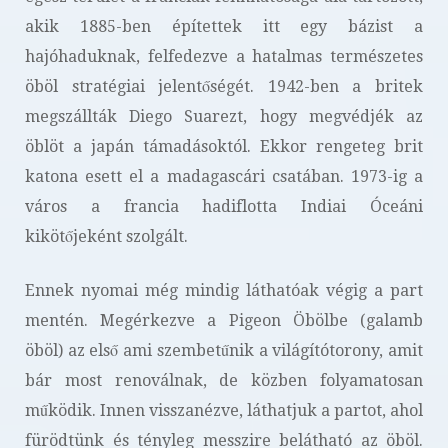
akik 1885-ben építettek itt egy bázist a
hajóhaduknak, felfedezve a hatalmas természetes
öböl stratégiai jelentőségét. 1942-ben a britek
megszállták Diego Suarezt, hogy megvédjék az
öblöt a japán támadásoktól. Ekkor rengeteg brit
katona esett el a madagascári csatában. 1973-ig a
város a francia hadiflotta Indiai Óceáni
kikötőjeként szolgált.
Ennek nyomai még mindig láthatóak végig a part
mentén. Megérkezve a Pigeon Öbölbe (galamb
öböl) az első ami szembetűnik a világítótorony, amit
bár most renoválnak, de közben folyamatosan
működik. Innen visszanézve, láthatjuk a partot, ahol
fürödtünk és tényleg messzire belátható az öböl.