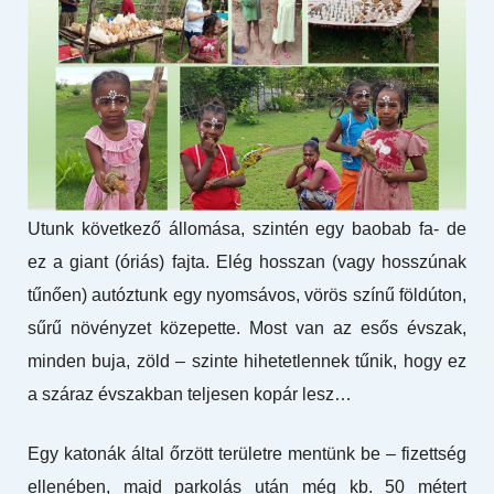
Utunk következő állomása, szintén egy baobab fa- de
ez a giant (óriás) fajta. Elég hosszan (vagy hosszúnak
tűnően) autóztunk egy nyomsávos, vörös színű földúton,
sűrű növényzet közepette. Most van az esős évszak,
minden buja, zöld – szinte hihetetlennek tűnik, hogy ez
a száraz évszakban teljesen kopár lesz…
Egy katonák által őrzött területre mentünk be – fizettség
ellenében, majd parkolás után még kb. 50 métert