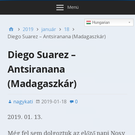
Menü
Hungarian
2019
január
18
Diego Suarez – Antsiranana (Madagaszkár)
Diego Suarez –
Antsiranana
(Madagaszkár)
nagykati
2019-01-18
0
2019. 01. 13.
Még fel sem dolgoztuk az előző napi Nosy