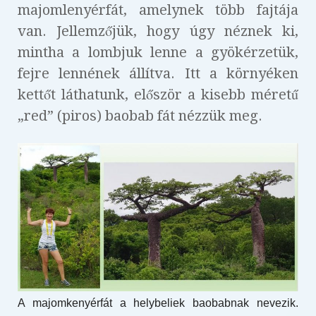
majomlenyérfát, amelynek több fajtája
van. Jellemzőjük, hogy úgy néznek ki,
mintha a lombjuk lenne a gyökérzetük,
fejre lennének állítva. Itt a környéken
kettőt láthatunk, először a kisebb méretű
„red” (piros) baobab fát nézzük meg.
A majomkenyérfát a helybeliek baobabnak nevezik.