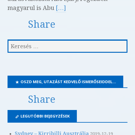
magyarul is Abu
[…]
Share
OSZD MEG, UTAZÁST KEDVELŐ ISMERŐSEIDDEL…
Share
LEGUTÓBBI BEJEGYZÉSEK
Sydney – Kirribilli Ausztrália
2019-12-19