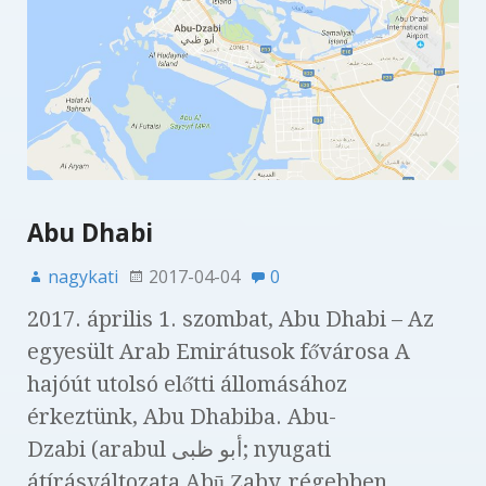
Abu Dhabi
nagykati
2017-04-04
0
2017. április 1. szombat, Abu Dhabi – Az
egyesült Arab Emirátusok fővárosa A
hajóút utolsó előtti állomásához
érkeztünk, Abu Dhabiba. Abu-
Dzabi (arabul أبو ظبى; nyugati
átírásváltozata Abū Z̧aby, régebben