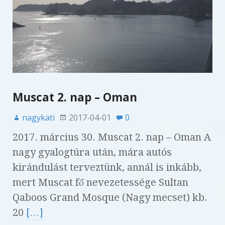
Muscat 2. nap – Oman
nagykati
2017-04-01
0
2017. március 30. Muscat 2. nap – Oman A
nagy gyalogtúra után, mára autós
kirándulást terveztünk, annál is inkább,
mert Muscat fő nevezetessége Sultan
Qaboos Grand Mosque (Nagy mecset) kb.
20
[…]