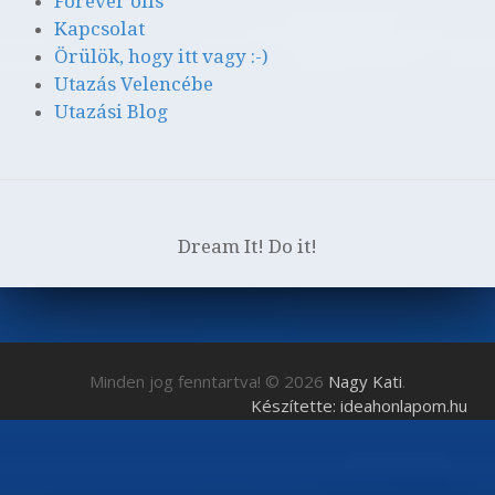
Forever oils
Kapcsolat
Örülök, hogy itt vagy :-)
Utazás Velencébe
Utazási Blog
Dream It! Do it!
Minden jog fenntartva! © 2026
Nagy Kati
.
Készítette: ideahonlapom.hu