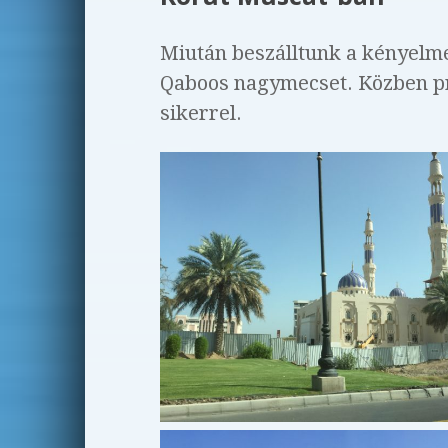
Miután beszálltunk a kényelmes
Qaboos nagymecset. Közben pr
sikerrel.