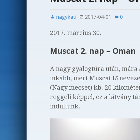
nagykati
2017-04-01
0
2017. március 30.
Muscat 2. nap – Oman
A nagy gyalogtúra után, mára a
inkább, mert Muscat fő nevez
(Nagy mecset) kb. 20 kilométer
reggeli képpel, ez a látvány tá
indultunk.