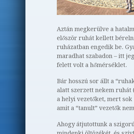
Aztán megkerülve a hatalmas
először ruhát kellett béreln
ruházatban engedik be. Gyak
maradhat szabadon – itt j
felett volt a hőmérséklet.
Bár hosszú sor állt a “ruha
alatt szerzett nekem ruhát 
a helyi vezetőket, mert sok
amit a “tanult” vezetők nem
Ahogy átjutottunk a szigor
mindenki öltözékét, és szív