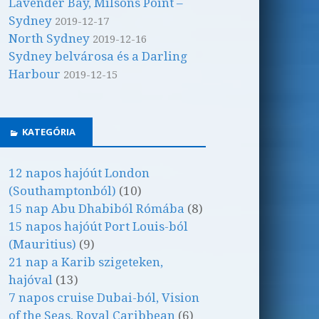
Lavender Bay, Milsons Point –
Sydney
2019-12-17
North Sydney
2019-12-16
Sydney belvárosa és a Darling
Harbour
2019-12-15
KATEGÓRIA
12 napos hajóút London
(Southamptonból)
(10)
15 nap Abu Dhabiból Rómába
(8)
15 napos hajóút Port Louis-ból
(Mauritius)
(9)
21 nap a Karib szigeteken,
hajóval
(13)
7 napos cruise Dubai-ból, Vision
of the Seas, Royal Caribbean
(6)