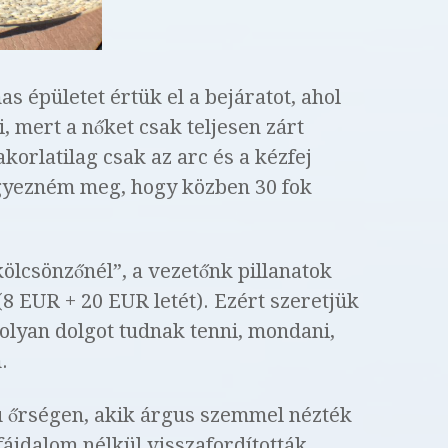
 épületet értük el a bejáratot, ahol
i, mert a nőket csak teljesen zárt
orlatilag csak az arc és a kézfej
egyezném meg, hogy közben 30 fok
kölcsönzőnél”, a vezetőnk pillanatok
(8 EUR + 20 EUR letét). Ezért szeretjük
 olyan dolgot tudnak tenni, mondani,
.
ú őrségen, akik árgus szemmel nézték
fájdalom nélkül visszafordították,