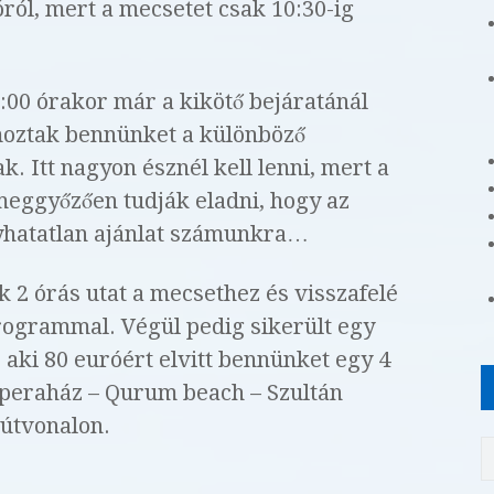
ról, mert a mecsetet csak 10:30-ig
:00 órakor már a kikötő bejáratánál
moztak bennünket a különböző
. Itt nagyon észnél kell lenni, mert a
meggyőzően tudják eladni, hogy az
gyhatatlan ajánlat számunkra…
k 2 órás utat a mecsethez és visszafelé
rogrammal. Végül pedig sikerült egy
aki 80 euróért elvitt bennünket egy 4
Operaház – Qurum beach – Szultán
 útvonalon.