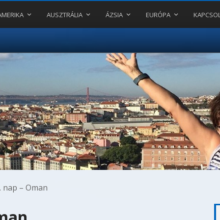
AMERIKA
AUSZTRÁLIA
ÁZSIA
EURÓPA
KAPCSO
. nap – Oman
Oman