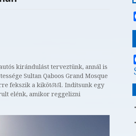
utós kirándulást terveztünk, annál is
etessége Sultan Qaboos Grand Mosque
re fekszik a kikötőtől. Indítsunk egy
rult elénk, amikor reggelizni