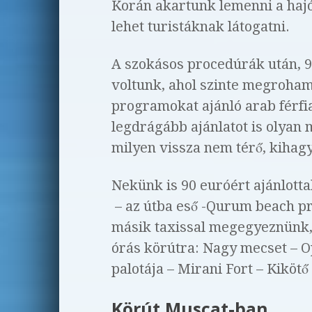
Korán akartunk lemenni a hajó
lehet turistáknak látogatni.
A szokásos procedúrák után, 9
voltunk, ahol szinte megroha
programokat ajánló arab férfiak
legdrágább ajánlatot is olyan 
milyen vissza nem térő, kiha
Nekünk is 90 euróért ajánlotta
– az útba eső -Qurum beach p
másik taxissal megegyeznünk, 
órás körútra: Nagy mecset – 
palotája – Mirani Fort – Kikötő
Körút Muscat-ban