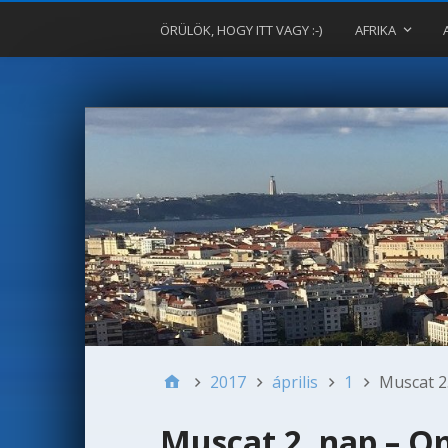
ÖRÜLÖK, HOGY ITT VAGY :-)
AFRIKA
2017
április
1
Muscat 2
Muscat 2. nap – 