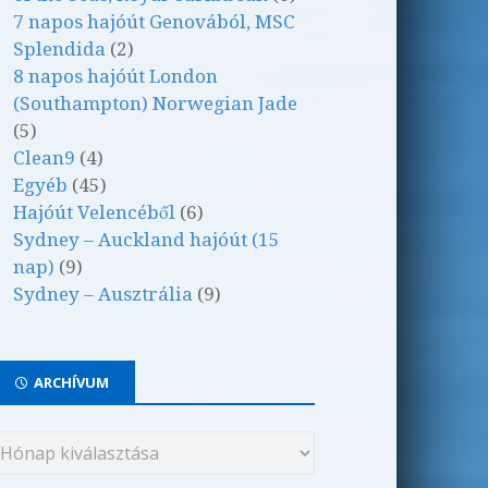
7 napos hajóút Genovából, MSC
Splendida
(2)
8 napos hajóút London
(Southampton) Norwegian Jade
(5)
Clean9
(4)
Egyéb
(45)
Hajóút Velencéből
(6)
Sydney – Auckland hajóút (15
nap)
(9)
Sydney – Ausztrália
(9)
ARCHÍVUM