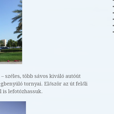
 – széles, több sávos kiváló autóút
gbenyúló tornyai. Először az út felőli
 is lefotózhassuk.