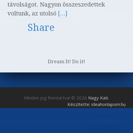
távolságot. Nagyon összeszedettek
voltunk, az utolsó
[...]
Share
Dream It! Do it!
Minden jog fenntartva! © 2026
Nagy Kati
.
Készítette: ideahonlapom.hu