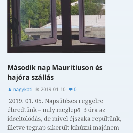
Második nap Mauritiuson és
hajóra szállás
nagykati
2019-01-10
0
2019. 01. 05. Napsütéses reggelre
ébredtünk – mily meglepő! 3 óra az
időeltolódás, de mivel éjszaka repültünk,
illetve tegnap sikerült kihúzni majdnem