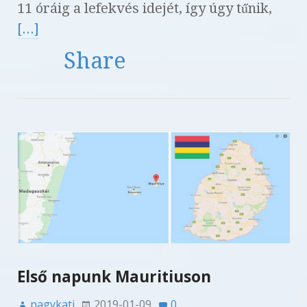
11 óráig a lefekvés idejét, így úgy tűnik,
[...]
Share
Első napunk Mauritiuson
nagykati
2019-01-09
0