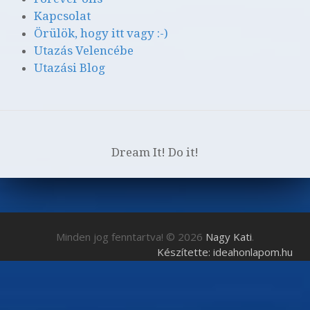
Kapcsolat
Örülök, hogy itt vagy :-)
Utazás Velencébe
Utazási Blog
Dream It! Do it!
Minden jog fenntartva! © 2026
Nagy Kati
.
Készítette: ideahonlapom.hu