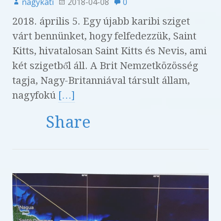
nagykati
2018-04-08
0
2018. április 5. Egy újabb karibi sziget
várt bennünket, hogy felfedezzük, Saint
Kitts, hivatalosan Saint Kitts és Nevis, ami
két szigetből áll. A Brit Nemzetközösség
tagja, Nagy-Britanniával társult állam,
nagyfokú
[…]
Share