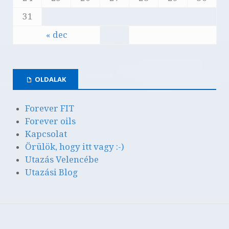
31
« dec
OLDALAK
Forever FIT
Forever oils
Kapcsolat
Örülök, hogy itt vagy :-)
Utazás Velencébe
Utazási Blog