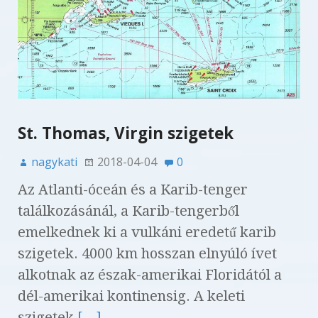
St. Thomas, Virgin szigetek
nagykati
2018-04-04
0
Az Atlanti-óceán és a Karib-tenger
találkozásánál, a Karib-tengerből
emelkednek ki a vulkáni eredetű karib
szigetek. 4000 km hosszan elnyúló ívet
alkotnak az észak-amerikai Floridától a
dél-amerikai kontinensig. A keleti
szigetek
[…]