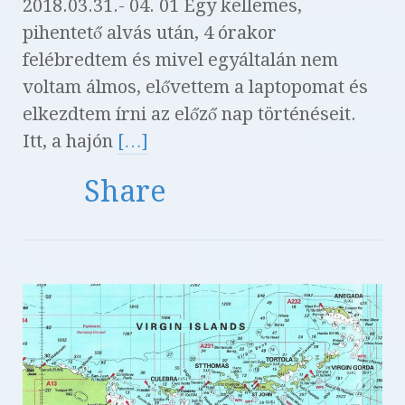
2018.03.31.- 04. 01 Egy kellemes,
pihentető alvás után, 4 órakor
felébredtem és mivel egyáltalán nem
voltam álmos, elővettem a laptopomat és
elkezdtem írni az előző nap történéseit.
Itt, a hajón
[…]
Share