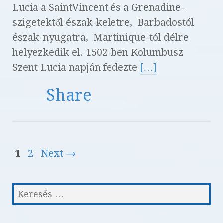
Lucia a SaintVincent és a Grenadine-
szigetektől észak-keletre, Barbadostól
észak-nyugatra, Martinique-tól délre
helyezkedik el. 1502-ben Kolumbusz
Szent Lucia napján fedezte
[…]
Share
1
2
Next →