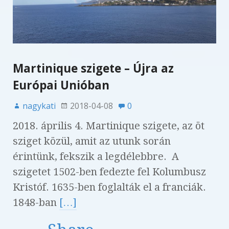
Martinique szigete – Újra az
Európai Unióban
nagykati
2018-04-08
0
2018. április 4. Martinique szigete, az öt
sziget közül, amit az utunk során
érintünk, fekszik a legdélebbre. A
szigetet 1502-ben fedezte fel Kolumbusz
Kristóf. 1635-ben foglalták el a franciák.
1848-ban
[…]