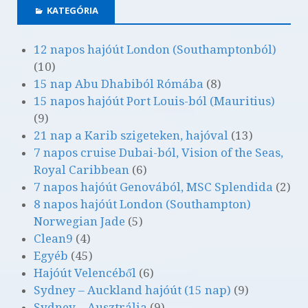
KATEGÓRIA
12 napos hajóút London (Southamptonból)
(10)
15 nap Abu Dhabiból Rómába
(8)
15 napos hajóút Port Louis-ból (Mauritius)
(9)
21 nap a Karib szigeteken, hajóval
(13)
7 napos cruise Dubai-ból, Vision of the Seas,
Royal Caribbean
(6)
7 napos hajóút Genovából, MSC Splendida
(2)
8 napos hajóút London (Southampton)
Norwegian Jade
(5)
Clean9
(4)
Egyéb
(45)
Hajóút Velencéből
(6)
Sydney – Auckland hajóút (15 nap)
(9)
Sydney – Ausztrália
(9)