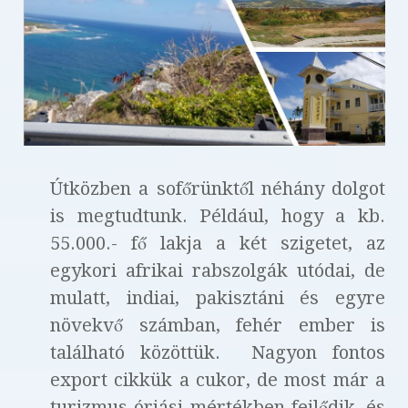
Útközben a sofőrünktől néhány dolgot
is megtudtunk. Például, hogy a kb.
55.000.- fő lakja a két szigetet, az
egykori afrikai rabszolgák utódai, de
mulatt, indiai, pakisztáni és egyre
növekvő számban, fehér ember is
található közöttük. Nagyon fontos
export cikkük a cukor, de most már a
turizmus óriási mértékben fejlődik, és