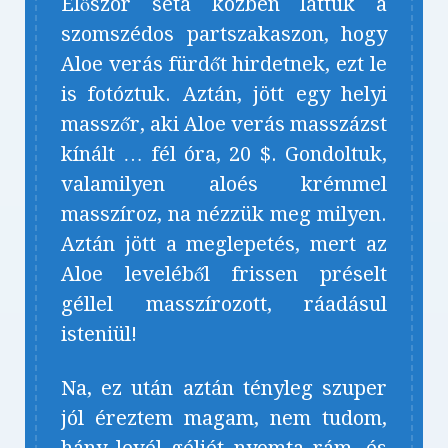
Először séta közben láttuk a
szomszédos partszakaszon, hogy
Aloe verás fürdőt hirdetnek, ezt le
is fotóztuk. Aztán, jött egy helyi
masszőr, aki Aloe verás masszázst
kínált … fél óra, 20 $. Gondoltuk,
valamilyen aloés krémmel
masszíroz, na nézzük meg milyen.
Aztán jött a meglepetés, mert az
Aloe leveléből frissen préselt
géllel masszírozott, ráadásul
isteniül!
Na, ez után aztán tényleg szuper
jól éreztem magam, nem tudom,