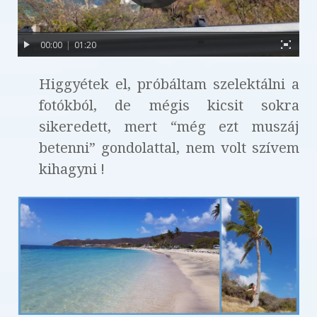
00:00
|
01:20
Higgyétek el, próbáltam szelektálni a
fotókból, de mégis kicsit sokra
sikeredett, mert “még ezt muszáj
betenni” gondolattal, nem volt szívem
kihagyni !