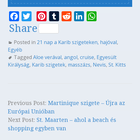
F
T
Pi
T
R
Li
W
a
w
n
u
e
n
h
Share
c
it
te
m
d
k
at
Posted in
21 nap a Karib szigeteken, hajóval
,
e
te
r
bl
di
e
s
Egyéb
b
r
es
r
t
dI
A
Tagged
Aloe verával
,
angol
,
cruise
,
Egyesült
o
t
n
p
Királyság
,
Karib szigetek
,
masszázs
,
Nevis
,
St. Kitts
o
p
k
Previous Post:
Martinique szigete – Újra az
Európai Unióban
Next Post:
St. Maarten – ahol a beach és
shopping egyben van