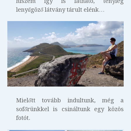
hiszem így is látható, tényleg
lenyűgöző látvány tárult elénk…
Mielőtt tovább indultunk, még a
sofőrünkkel is csináltunk egy közös
fotót.