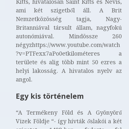
Kitts, hivatalosan Saint Kitts és Nevis,
ami két szigetből áll. A Brit
Nemzetközösség tagja, Nagy-
Britanniával társult állam, nagyfokú
autonómiával. Mindössze 260
négyzhttps://www.youtube.com/watch
?v=PTFexx7aPo0etkilométeres a
területe és alig több mint 50 ezres a
helyi lakosság. A hivatalos nyelv az
angol.
Egy kis történelem
“A Termékeny Föld és A Gyönyörű
Vizek Földje “- így hívták őslakói a két