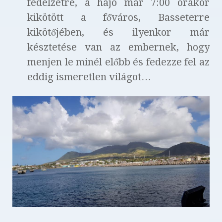
fedélzetre, a hajó már 7:00 órakor
kikötött a főváros, Basseterre
kikötőjében, és ilyenkor már
késztetése van az embernek, hogy
menjen le minél előbb és fedezze fel az
eddig ismeretlen világot…