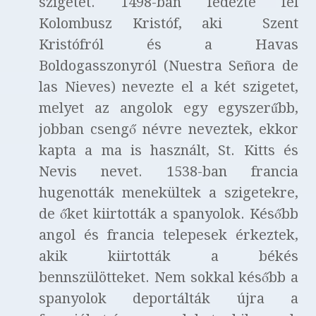
szigetet. 1498-ban fedezte fel
Kolombusz Kristóf, aki Szent
Kristófról és a Havas
Boldogasszonyról (Nuestra Señora de
las Nieves) nevezte el a két szigetet,
melyet az angolok egy egyszerűbb,
jobban csengő névre neveztek, ekkor
kapta a ma is használt, St. Kitts és
Nevis nevet. 1538-ban francia
hugenották menekültek a szigetekre,
de őket kiirtották a spanyolok. Később
angol és francia telepesek érkeztek,
akik kiirtották a békés
bennszülötteket. Nem sokkal később a
spanyolok deportálták újra a