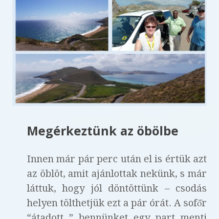
Megérkeztünk az öbölbe
Innen már pár perc után el is értük azt
az öblöt, amit ajánlottak nekünk, s már
láttuk, hogy jól döntöttünk – csodás
helyen tölthetjük ezt a pár órát. A sofőr
“átadott ” bennünket egy part menti