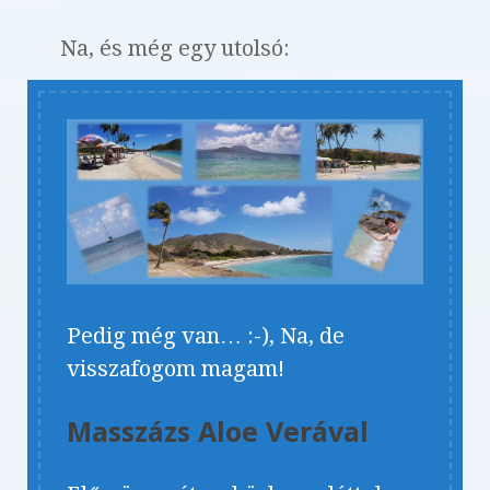
Na, és még egy utolsó:
Pedig még van… :-), Na, de
visszafogom magam!
Masszázs Aloe Verával