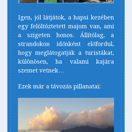
Igen, jól látjátok, a hapsi kezében
egy felöltöztetett majom van, ami
a szigeten honos. Állítólag, a
strandokon időnként előfordul,
hogy meglátogatják a turistákat,
különösen, ha valami kajára
szemet vetnek…
Ezek már a távozás pillanatai: