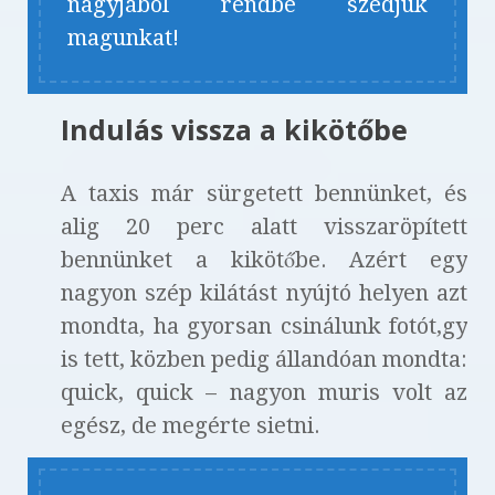
nagyjából rendbe szedjük
magunkat!
Indulás vissza a kikötőbe
A taxis már sürgetett bennünket, és
alig 20 perc alatt visszaröpített
bennünket a kikötőbe. Azért egy
nagyon szép kilátást nyújtó helyen azt
mondta, ha gyorsan csinálunk fotót,gy
is tett, közben pedig állandóan mondta:
quick, quick – nagyon muris volt az
egész, de megérte sietni.