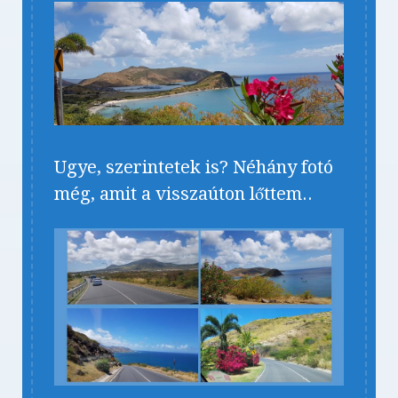
Ugye, szerintetek is? Néhány fotó
még, amit a visszaúton lőttem..