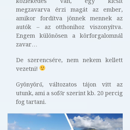
közlekedés van, egy kicsit
megzavarva érzi magát az ember,
amikor fordítva jönnek mennek az
autók – az otthonihoz viszonyítva.
Engem különösen a körforgalomnál
zavar…
De szerencsére, nem nekem kellett
vezetni!
Gyönyörű, változatos tájon vitt az
utunk, ami a sofőr szerint kb. 20 percig
fog tartani.