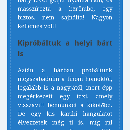
hány levél géljét nyomta rám, és
masszírozta a bőrömbe, egy
biztos, nem sajnálta! Nagyon
kellemes volt!
Kipróbáltuk a helyi bárt
is
Aztán a bárban próbáltunk
megszabadulni a finom homoktól,
legalább is a nagyjától, mert épp
megérkezett egy taxi, amely
visszavitt bennünket a kikötőbe.
De egy kis karibi hangulatot
élvezzetek még ti is, míg mi