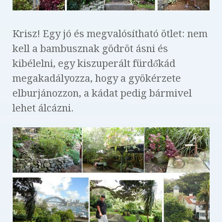
Krisz! Egy jó és megvalósítható ötlet: nem
kell a bambusznak gödröt ásni és
kibélelni, egy kiszuperált fürdőkád
megakadályozza, hogy a gyökérzete
elburjánozzon, a kádat pedig bármivel
lehet álcázni.