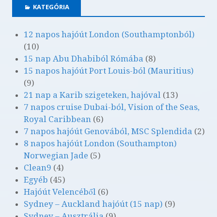
KATEGÓRIA
12 napos hajóút London (Southamptonból)
(10)
15 nap Abu Dhabiból Rómába
(8)
15 napos hajóút Port Louis-ból (Mauritius)
(9)
21 nap a Karib szigeteken, hajóval
(13)
7 napos cruise Dubai-ból, Vision of the Seas,
Royal Caribbean
(6)
7 napos hajóút Genovából, MSC Splendida
(2)
8 napos hajóút London (Southampton)
Norwegian Jade
(5)
Clean9
(4)
Egyéb
(45)
Hajóút Velencéből
(6)
Sydney – Auckland hajóút (15 nap)
(9)
Sydney – Ausztrália
(9)