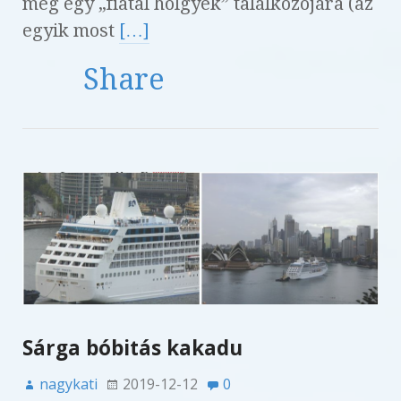
meg egy „fiatal hölgyek” találkozójára (az
egyik most
[…]
Share
Sárga bóbitás kakadu
nagykati
2019-12-12
0