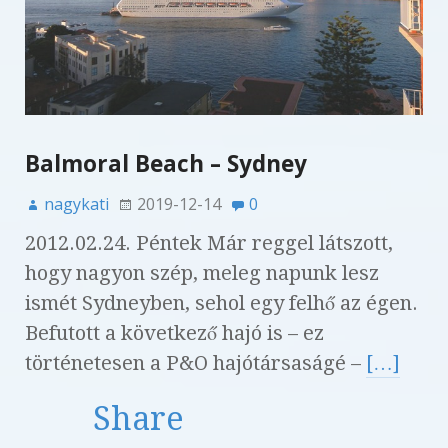
Balmoral Beach – Sydney
nagykati
2019-12-14
0
2012.02.24. Péntek Már reggel látszott,
hogy nagyon szép, meleg napunk lesz
ismét Sydneyben, sehol egy felhő az égen.
Befutott a következő hajó is – ez
történetesen a P&O hajótársaságé –
[…]
Share