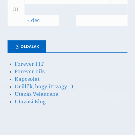
31
« dec
OLDALAK
Forever FIT
Forever oils
Kapcsolat
Örülök, hogy itt vagy :-)
Utazás Velencébe
Utazási Blog