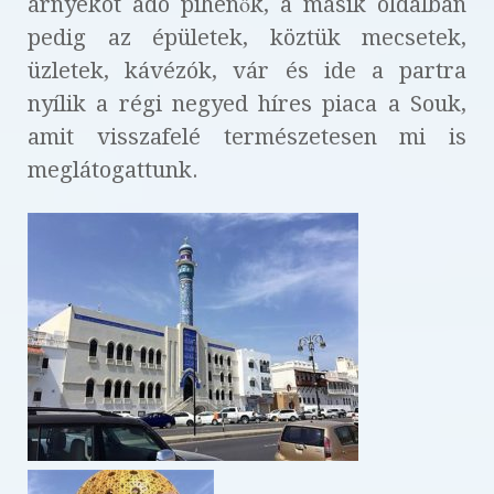
árnyékot adó pihenők, a másik oldalban
pedig az épületek, köztük mecsetek,
üzletek, kávézók, vár és ide a partra
nyílik a régi negyed híres piaca a Souk,
amit visszafelé természetesen mi is
meglátogattunk.