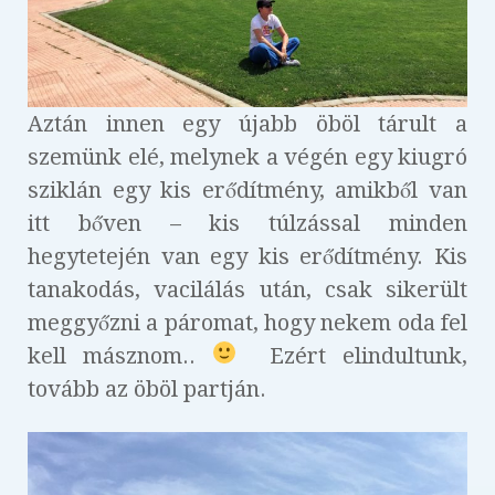
Aztán innen egy újabb öböl tárult a
szemünk elé, melynek a végén egy kiugró
sziklán egy kis erődítmény, amikből van
itt bőven – kis túlzással minden
hegytetején van egy kis erődítmény. Kis
tanakodás, vacilálás után, csak sikerült
meggyőzni a páromat, hogy nekem oda fel
kell másznom..
Ezért elindultunk,
tovább az öböl partján.