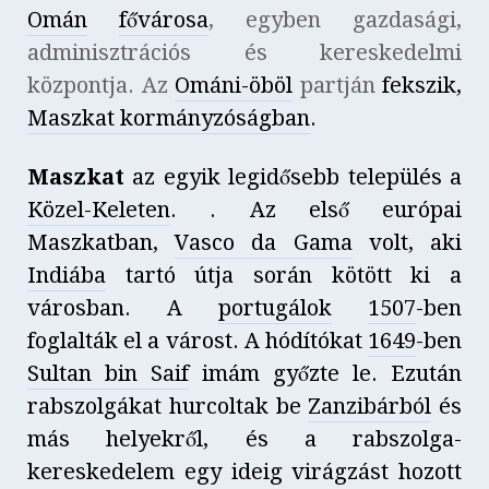
Omán
fővárosa
, egyben gazdasági,
adminisztrációs és kereskedelmi
központja. Az
Ománi-öböl
partján
fekszik,
Maszkat kormányzóságban
.
Maszkat
az egyik legidősebb település a
Közel-Keleten
. . Az első európai
Maszkatban,
Vasco da Gama
volt, aki
Indiába
tartó útja során kötött ki a
városban. A
portugálok
1507
-ben
foglalták el a várost. A hódítókat
1649
-ben
Sultan bin Saif
imám győzte le. Ezután
rabszolgákat hurcoltak be
Zanzibárból
és
más helyekről, és a rabszolga-
kereskedelem egy ideig virágzást hozott