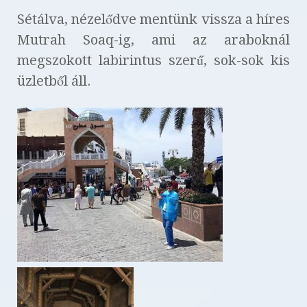
Sétálva, nézelődve mentünk vissza a híres
Mutrah Soaq-ig, ami az araboknál
megszokott labirintus szerű, sok-sok kis
üzletből áll.