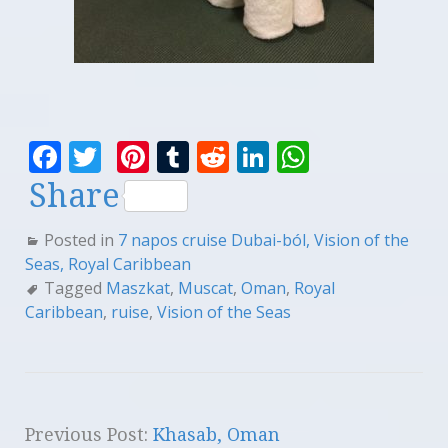
F
T
Pi
T
R
Li
W
a
w
n
u
e
n
h
Share
c
it
te
m
d
k
at
Posted in
7 napos cruise Dubai-ból, Vision of the
e
te
r
bl
di
e
s
Seas, Royal Caribbean
b
r
es
r
t
dI
A
Tagged
Maszkat
,
Muscat
,
Oman
,
Royal
o
t
n
p
Caribbean
,
ruise
,
Vision of the Seas
o
p
k
Previous Post:
Khasab, Oman