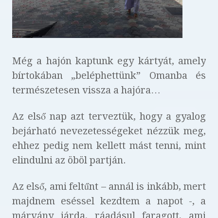
Még a hajón kaptunk egy kártyát, amely
bírtokában „beléphettünk” Omanba és
természetesen vissza a hajóra…
Az első nap azt terveztük, hogy a gyalog
bejárható nevezetességeket nézzük meg,
ehhez pedig nem kellett mást tenni, mint
elindulni az öböl partján.
Az első, ami feltűnt – annál is inkább, mert
majdnem eséssel kezdtem a napot -, a
márvány járda, ráadásul faragott, ami