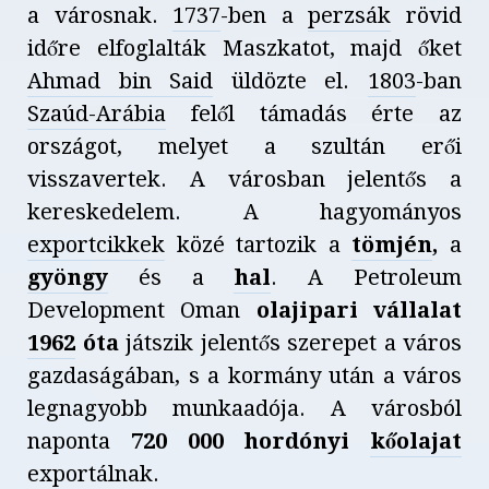
a városnak.
1737
-ben a
perzsák
rövid
időre elfoglalták Maszkatot, majd őket
Ahmad bin Said
üldözte el.
1803
-ban
Szaúd-Arábia
felől támadás érte az
országot, melyet a szultán erői
visszavertek. A városban jelentős a
kereskedelem. A hagyományos
exportcikkek
közé tartozik a
tömjén
,
a
gyöngy
és a
hal
. A Petroleum
Development Oman
olajipari vállalat
1962
óta
játszik jelentős szerepet a város
gazdaságában, s a kormány után a város
legnagyobb munkaadója. A városból
naponta
720 000 hordónyi
kőolajat
exportálnak.