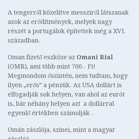
A tengerről közelítve messziről látszanak
azok az erődítmények, melyek nagy
részét a portugálok építettek még a XVI.
században.
Oman fizető eszköze az
Omani Rial
(OMR), ami több mint 700.- Ft!
Megmondom őszintén, nem tudtam, hogy
ilyen „erős” a pénzük. Az USA dollárt is
elfogadják sok helyen, van ahol az eurót
is, bár néhány helyen azt a dollárral
egyenlő értékben számolják .
Omán zászlója, színei, mint a magyar
zászlóé…