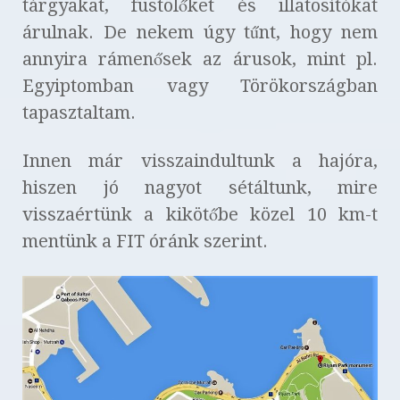
tárgyakat, füstölőket és illatosítókat
árulnak. De nekem úgy tűnt, hogy nem
annyira rámenősek az árusok, mint pl.
Egyiptomban vagy Törökországban
tapasztaltam.
Innen már visszaindultunk a hajóra,
hiszen jó nagyot sétáltunk, mire
visszaértünk a kikötőbe közel 10 km-t
mentünk a FIT óránk szerint.