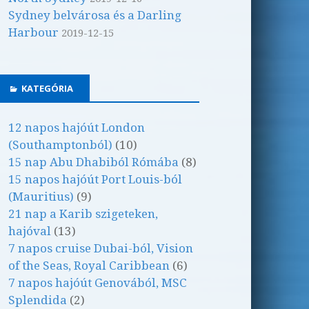
Sydney belvárosa és a Darling
Harbour
2019-12-15
KATEGÓRIA
12 napos hajóút London
(Southamptonból)
(10)
15 nap Abu Dhabiból Rómába
(8)
15 napos hajóút Port Louis-ból
(Mauritius)
(9)
21 nap a Karib szigeteken,
hajóval
(13)
7 napos cruise Dubai-ból, Vision
of the Seas, Royal Caribbean
(6)
7 napos hajóút Genovából, MSC
Splendida
(2)