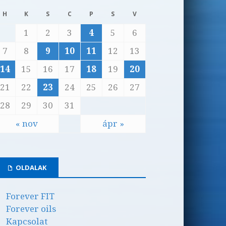
H
K
S
C
P
S
V
1
2
3
4
5
6
7
8
9
10
11
12
13
14
15
16
17
18
19
20
21
22
23
24
25
26
27
28
29
30
31
« nov
ápr »
OLDALAK
Forever FIT
Forever oils
Kapcsolat