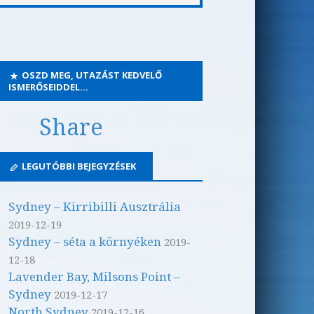
OSZD MEG, UTAZÁST KEDVELŐ
ISMERŐSEIDDEL…
Share
LEGUTÓBBI BEJEGYZÉSEK
Sydney – Kirribilli Ausztrália
2019-12-19
Sydney – séta a környéken
2019-
12-18
Lavender Bay, Milsons Point –
Sydney
2019-12-17
North Sydney
2019-12-16