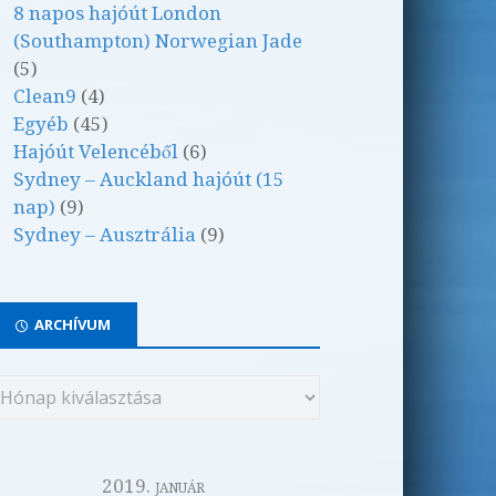
8 napos hajóút London
(Southampton) Norwegian Jade
(5)
Clean9
(4)
Egyéb
(45)
Hajóút Velencéből
(6)
Sydney – Auckland hajóút (15
nap)
(9)
Sydney – Ausztrália
(9)
ARCHÍVUM
2019. január