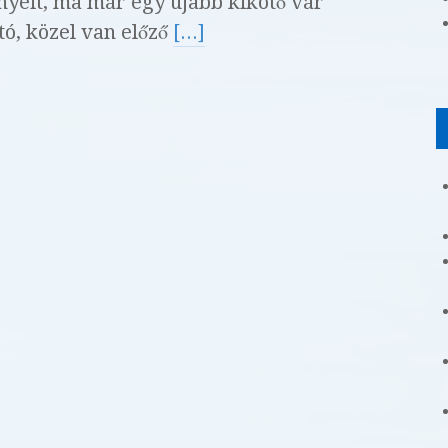
nyeit, ma már egy újabb kikötő vár
tó, közel van előző
[...]