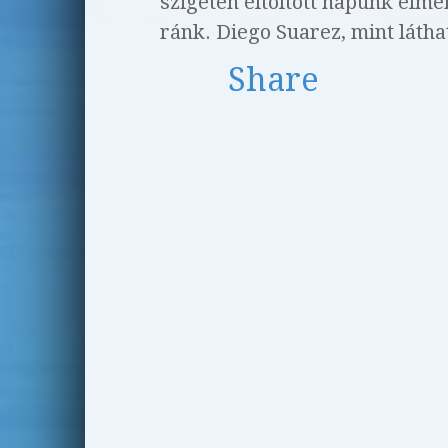
szigetén eltöltött napunk élmé
ránk. Diego Suarez, mint látha
Share