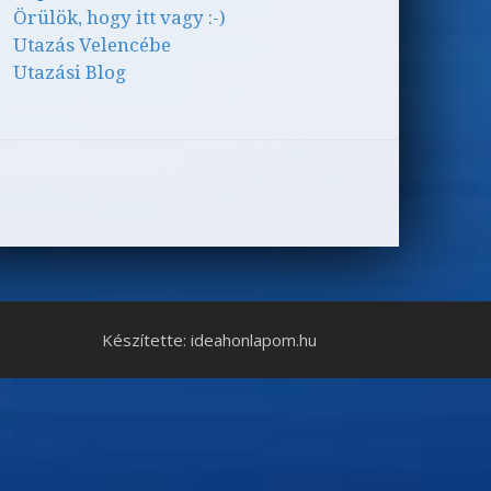
Örülök, hogy itt vagy :-)
Utazás Velencébe
Utazási Blog
Készítette: ideahonlapom.hu