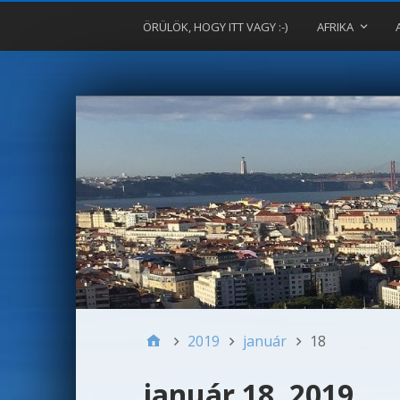
ÖRÜLÖK, HOGY ITT VAGY :-)
AFRIKA
2019
január
18
január 18, 2019