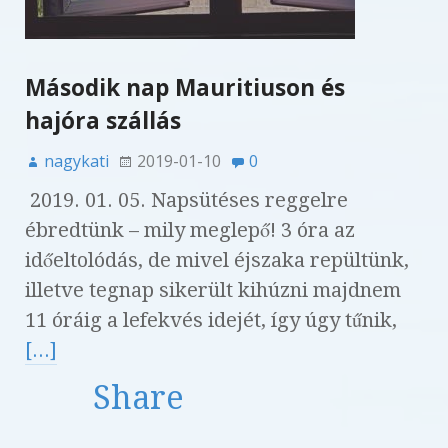
Második nap Mauritiuson és
hajóra szállás
nagykati
2019-01-10
0
2019. 01. 05. Napsütéses reggelre
ébredtünk – mily meglepő! 3 óra az
időeltolódás, de mivel éjszaka repültünk,
illetve tegnap sikerült kihúzni majdnem
11 óráig a lefekvés idejét, így úgy tűnik,
[...]
Share