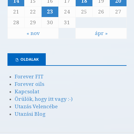
14
15
16
17
18
19
20
21
22
23
24
25
26
27
28
29
30
31
« nov
ápr »
OLDALAK
Forever FIT
Forever oils
Kapcsolat
Örülök, hogy itt vagy :-)
Utazás Velencébe
Utazási Blog