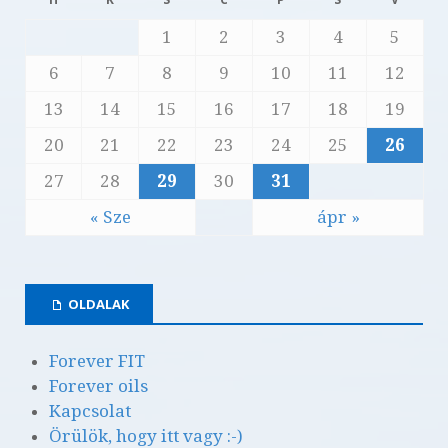
1
2
3
4
5
6
7
8
9
10
11
12
13
14
15
16
17
18
19
20
21
22
23
24
25
26
27
28
29
30
31
« Sze
ápr »
OLDALAK
Forever FIT
Forever oils
Kapcsolat
Örülök, hogy itt vagy :-)