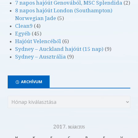
7 napos hajóút Genovából, MSC Splendida
(2)
8 napos hajóút London (Southampton)
Norwegian Jade
(5)
Clean9
(4)
Egyéb
(45)
Hajóút Velencéből
(6)
Sydney – Auckland hajóút (15 nap)
(9)
Sydney – Ausztrália
(9)
ARCHÍVUM
2017. március
H
K
S
C
P
S
V