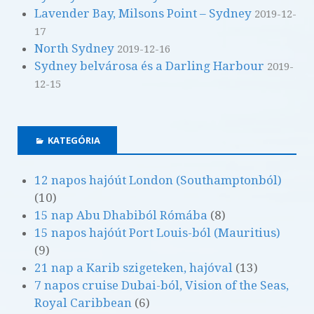
o
p
Lavender Bay, Milsons Point – Sydney
2019-12-
k
17
North Sydney
2019-12-16
Sydney belvárosa és a Darling Harbour
2019-
12-15
KATEGÓRIA
12 napos hajóút London (Southamptonból)
(10)
15 nap Abu Dhabiból Rómába
(8)
15 napos hajóút Port Louis-ból (Mauritius)
(9)
21 nap a Karib szigeteken, hajóval
(13)
7 napos cruise Dubai-ból, Vision of the Seas,
Royal Caribbean
(6)