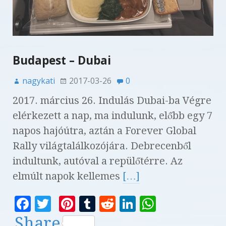
Budapest – Dubai
nagykati
2017-03-26
0
2017. március 26. Indulás Dubai-ba Végre
elérkezett a nap, ma indulunk, előbb egy 7
napos hajóútra, aztán a Forever Global
Rally világtalálkozójára. Debrecenből
indultunk, autóval a repülőtérre. Az
elmúlt napok kellemes
[…]
F
T
Pi
T
R
Li
W
a
w
n
u
e
n
h
Share