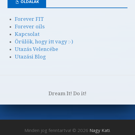
OLDALAK
Forever FIT
Forever oils
Kapcsolat
Örülök, hogy itt vagy :-)
Utazás Velencébe
Utazási Blog
Dream It! Do it!
Minden jog fenntartva! © 2026
Nagy Kati
.