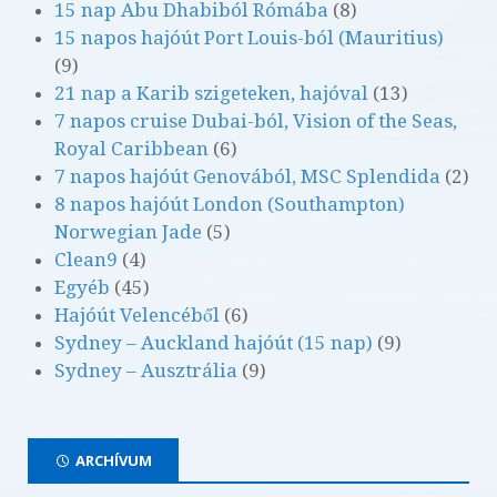
15 nap Abu Dhabiból Rómába
(8)
15 napos hajóút Port Louis-ból (Mauritius)
(9)
21 nap a Karib szigeteken, hajóval
(13)
7 napos cruise Dubai-ból, Vision of the Seas,
Royal Caribbean
(6)
7 napos hajóút Genovából, MSC Splendida
(2)
8 napos hajóút London (Southampton)
Norwegian Jade
(5)
Clean9
(4)
Egyéb
(45)
Hajóút Velencéből
(6)
Sydney – Auckland hajóút (15 nap)
(9)
Sydney – Ausztrália
(9)
ARCHÍVUM