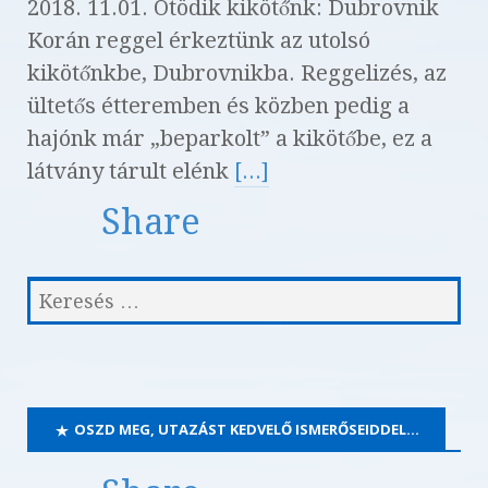
2018. 11.01. Ötödik kikötőnk: Dubrovnik
Korán reggel érkeztünk az utolsó
kikötőnkbe, Dubrovnikba. Reggelizés, az
ültetős étteremben és közben pedig a
hajónk már „beparkolt” a kikötőbe, ez a
látvány tárult elénk
[...]
Share
OSZD MEG, UTAZÁST KEDVELŐ ISMERŐSEIDDEL…