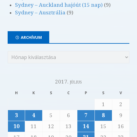
Sydney – Auckland hajóút (15 nap)
(9)
Sydney – Ausztrália
(9)
ARCHÍVUM
2017. július
H
K
S
C
P
S
V
1
2
3
4
5
6
7
8
9
10
11
12
13
14
15
16