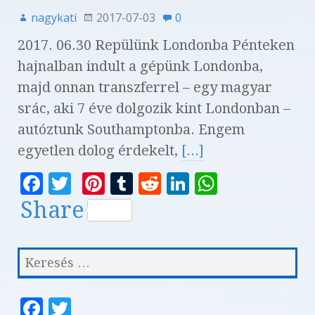
nagykati
2017-07-03
0
2017. 06.30 Repülünk Londonba Pénteken
hajnalban indult a gépünk Londonba,
majd onnan transzferrel – egy magyar
srác, aki 7 éve dolgozik kint Londonban –
autóztunk Southamptonba. Engem
egyetlen dolog érdekelt,
[...]
F
T
Pi
T
R
Li
W
a
w
n
u
e
n
h
Share
c
it
te
m
d
k
at
e
te
r
bl
di
e
s
b
r
es
r
t
dI
A
o
t
n
p
F
T