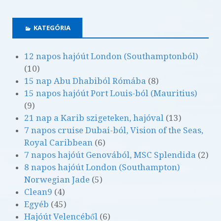
KATEGÓRIA
12 napos hajóút London (Southamptonból)
(10)
15 nap Abu Dhabiból Rómába
(8)
15 napos hajóút Port Louis-ból (Mauritius)
(9)
21 nap a Karib szigeteken, hajóval
(13)
7 napos cruise Dubai-ból, Vision of the Seas,
Royal Caribbean
(6)
7 napos hajóút Genovából, MSC Splendida
(2)
8 napos hajóút London (Southampton)
Norwegian Jade
(5)
Clean9
(4)
Egyéb
(45)
Hajóút Velencéből
(6)