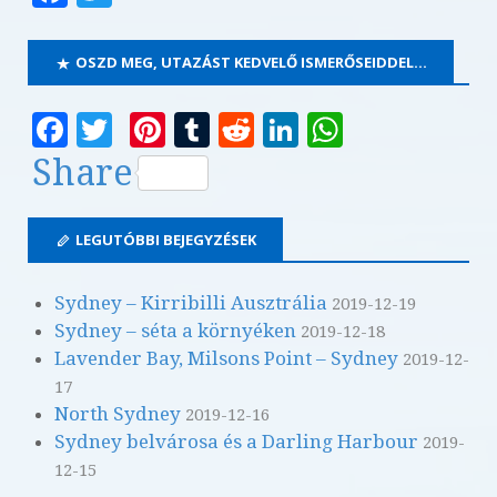
o
p
a
w
k
c
it
OSZD MEG, UTAZÁST KEDVELŐ ISMERŐSEIDDEL…
e
te
F
T
Pi
T
R
Li
W
b
r
a
w
n
u
e
n
h
o
Share
c
it
te
m
d
k
at
o
e
te
r
bl
di
e
s
k
LEGUTÓBBI BEJEGYZÉSEK
b
r
es
r
t
dI
A
o
t
n
p
Sydney – Kirribilli Ausztrália
2019-12-19
Sydney – séta a környéken
2019-12-18
o
p
Lavender Bay, Milsons Point – Sydney
2019-12-
k
17
North Sydney
2019-12-16
Sydney belvárosa és a Darling Harbour
2019-
12-15