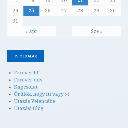
17
18
19
20
21
22
23
24
25
26
27
28
29
30
31
« ápr
Sze »
OLDALAK
Forever FIT
Forever oils
Kapcsolat
Örülök, hogy itt vagy :-)
Utazás Velencébe
Utazási Blog