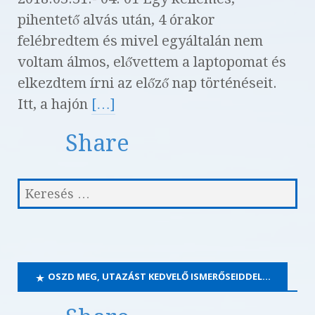
pihentető alvás után, 4 órakor
felébredtem és mivel egyáltalán nem
voltam álmos, elővettem a laptopomat és
elkezdtem írni az előző nap történéseit.
Itt, a hajón
[…]
Share
OSZD MEG, UTAZÁST KEDVELŐ ISMERŐSEIDDEL…