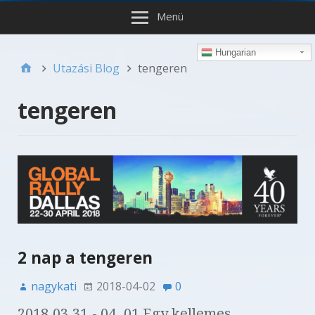
Menü
Hungarian
Utazási Blog
tengeren
tengeren
2 nap a tengeren
nagykati
2018-04-02
0
2018.03.31.- 04. 01 Egy kellemes,