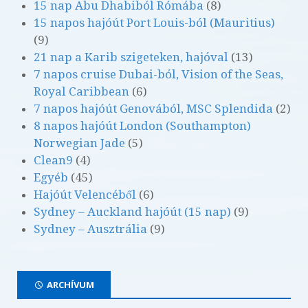
15 nap Abu Dhabiból Rómába
(8)
15 napos hajóút Port Louis-ból (Mauritius)
(9)
21 nap a Karib szigeteken, hajóval
(13)
7 napos cruise Dubai-ból, Vision of the Seas,
Royal Caribbean
(6)
7 napos hajóút Genovából, MSC Splendida
(2)
8 napos hajóút London (Southampton)
Norwegian Jade
(5)
Clean9
(4)
Egyéb
(45)
Hajóút Velencéből
(6)
Sydney – Auckland hajóút (15 nap)
(9)
Sydney – Ausztrália
(9)
ARCHÍVUM