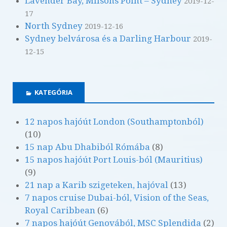
Lavender Bay, Milsons Point – Sydney
2019-12-
k
17
North Sydney
2019-12-16
Sydney belvárosa és a Darling Harbour
2019-
12-15
KATEGÓRIA
12 napos hajóút London (Southamptonból)
(10)
15 nap Abu Dhabiból Rómába
(8)
15 napos hajóút Port Louis-ból (Mauritius)
(9)
21 nap a Karib szigeteken, hajóval
(13)
7 napos cruise Dubai-ból, Vision of the Seas,
Royal Caribbean
(6)
7 napos hajóút Genovából, MSC Splendida
(2)