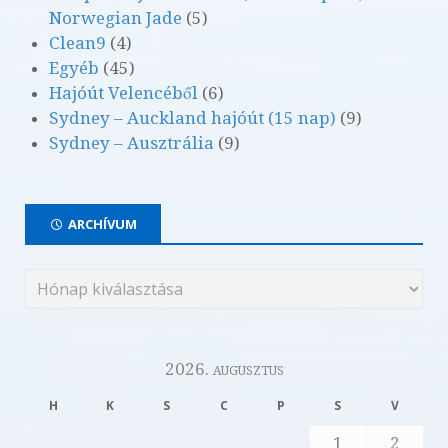
Norwegian Jade
(5)
Clean9
(4)
Egyéb
(45)
Hajóút Velencéből
(6)
Sydney – Auckland hajóút (15 nap)
(9)
Sydney – Ausztrália
(9)
ARCHÍVUM
2026. augusztus
H
K
S
C
P
S
V
1
2