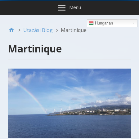
Menü
Hungarian
Utazási Blog
Martinique
Martinique