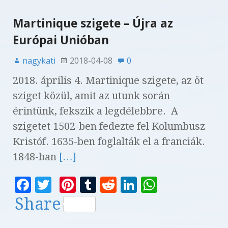
Martinique szigete – Újra az
Európai Unióban
nagykati
2018-04-08
0
2018. április 4. Martinique szigete, az öt
sziget közül, amit az utunk során
érintünk, fekszik a legdélebbre. A
szigetet 1502-ben fedezte fel Kolumbusz
Kristóf. 1635-ben foglalták el a franciák.
1848-ban
[…]
F
T
Pi
T
R
Li
W
a
w
n
u
e
n
h
Share
c
it
te
m
d
k
at