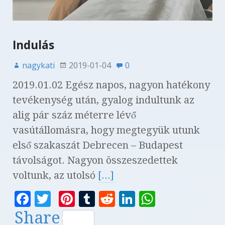
Indulás
nagykati
2019-01-04
0
2019.01.02 Egész napos, nagyon hatékony
tevékenység után, gyalog indultunk az
alig pár száz méterre lévő
vasútállomásra, hogy megtegyük utunk
első szakaszát Debrecen – Budapest
távolságot. Nagyon összeszedettek
voltunk, az utolsó
[...]
F
T
Pi
T
R
Li
W
a
w
n
u
e
n
h
Share