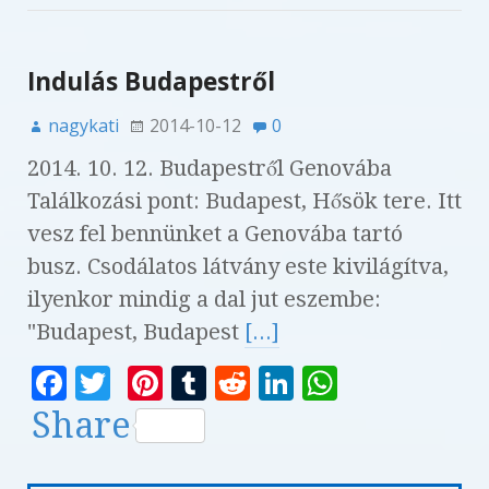
e
te
r
bl
di
e
s
b
r
es
r
t
dI
A
o
t
n
p
Indulás Budapestről
o
p
nagykati
2014-10-12
0
k
2014. 10. 12. Budapestről Genovába
Találkozási pont: Budapest, Hősök tere. Itt
vesz fel bennünket a Genovába tartó
busz. Csodálatos látvány este kivilágítva,
ilyenkor mindig a dal jut eszembe:
"Budapest, Budapest
[...]
F
T
Pi
T
R
Li
W
a
w
n
u
e
n
h
Share
c
it
te
m
d
k
at
e
te
r
bl
di
e
s