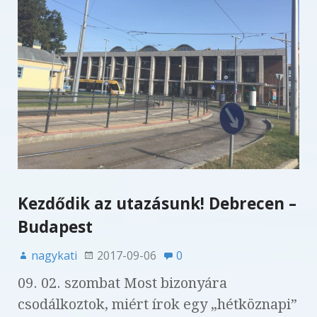
k
Kezdődik az utazásunk! Debrecen –
Budapest
nagykati
2017-09-06
0
09. 02. szombat Most bizonyára
csodálkoztok, miért írok egy „hétköznapi”