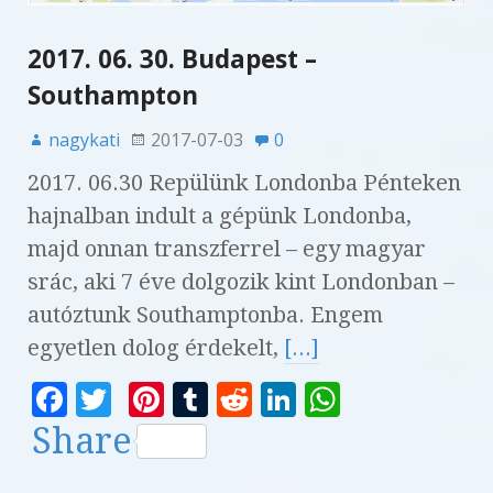
2017. 06. 30. Budapest –
Southampton
nagykati
2017-07-03
0
2017. 06.30 Repülünk Londonba Pénteken
hajnalban indult a gépünk Londonba,
majd onnan transzferrel – egy magyar
srác, aki 7 éve dolgozik kint Londonban –
autóztunk Southamptonba. Engem
egyetlen dolog érdekelt,
[...]
F
T
Pi
T
R
Li
W
a
w
n
u
e
n
h
Share
c
it
te
m
d
k
at