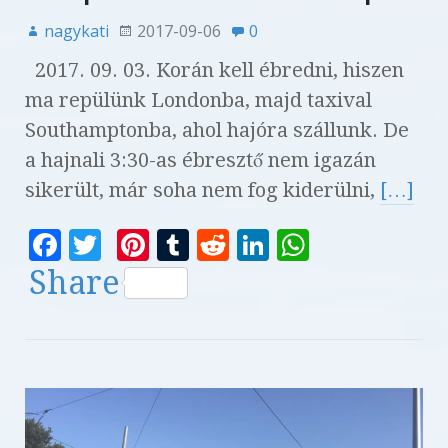
nagykati
2017-09-06
0
2017. 09. 03. Korán kell ébredni, hiszen
ma repülünk Londonba, majd taxival
Southamptonba, ahol hajóra szállunk. De
a hajnali 3:30-as ébresztő nem igazán
sikerült, már soha nem fog kiderülni,
[…]
F
T
Pi
T
R
Li
W
a
w
n
u
e
n
h
Share
c
it
te
m
d
k
at
e
te
r
bl
di
e
s
b
r
es
r
t
dI
A
o
t
n
p
o
p