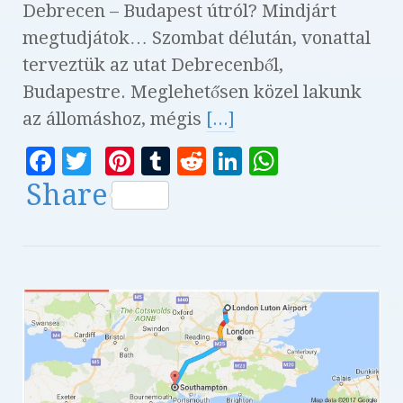
Debrecen – Budapest útról? Mindjárt
megtudjátok… Szombat délután, vonattal
terveztük az utat Debrecenből,
Budapestre. Meglehetősen közel lakunk
az állomáshoz, mégis
[...]
F
T
Pi
T
R
Li
W
a
w
n
u
e
n
h
Share
c
it
te
m
d
k
at
e
te
r
bl
di
e
s
b
r
es
r
t
dI
A
o
t
n
p
o
p
k