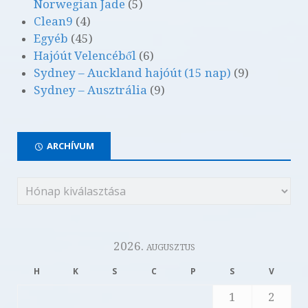
Norwegian Jade
(5)
Clean9
(4)
Egyéb
(45)
Hajóút Velencéből
(6)
Sydney – Auckland hajóút (15 nap)
(9)
Sydney – Ausztrália
(9)
ARCHÍVUM
2026. augusztus
H
K
S
C
P
S
V
1
2