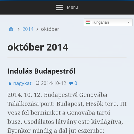
Menü
Hungarian
2014
október
október 2014
Indulás Budapestről
nagykati
2014-10-12
0
2014. 10. 12. Budapestről Genovába
Találkozási pont: Budapest, Hősök tere. Itt
vesz fel bennünket a Genovába tartó
busz. Csodálatos látvány este kivilágítva,
ilyenkor mindig a dal jut eszembe: