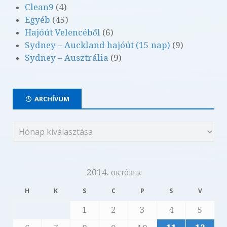
Clean9
(4)
Egyéb
(45)
Hajóút Velencéből
(6)
Sydney – Auckland hajóút (15 nap)
(9)
Sydney – Ausztrália
(9)
ARCHÍVUM
2014. október
H
K
S
C
P
S
V
1
2
3
4
5